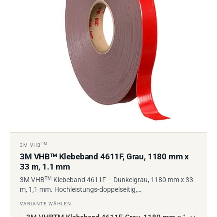
TM
3M VHB
3M VHB
Klebeband 4611F, Grau, 1180 mm x
TM
33 m, 1.1 mm
TM
3M VHB
Klebeband 4611F – Dunkelgrau, 1180 mm x 33
m, 1,1 mm. Hochleistungs-doppelseitig,…
VARIANTE WÄHLEN