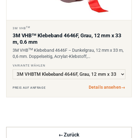
TM
3M VHB
3M VHB
Klebeband 4646F, Grau, 12 mm x 33
TM
m, 0.6 mm
TM
3M VHB
Klebeband 4646F – Dunkelgrau, 12 mm x 33 m,
0,6 mm. Doppelseitig, Acrylat-Klebstoff,…
VARIANTE WÄHLEN
Details ansehen
→
PREIS AUF ANFRAGE
←
Zurück