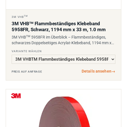
TM
3M VHB
3M VHB
Flammbeständiges Klebeband
TM
5958FR, Schwarz, 1194 mm x 33 m, 1.0 mm
TM
3M VHB
5958FR im Überblick – Flammbeständiges,
schwarzes Doppelseitiges Acrylat-Klebeband, 1194 mm x…
VARIANTE WÄHLEN
Details ansehen
→
PREIS AUF ANFRAGE