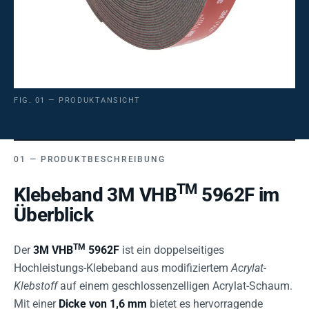
FIG. 01 — PRODUKTANSICHT
PRODUKTBESCHREIBUNG
TM
Klebeband 3M VHB
5962F im
Überblick
TM
Der
3M VHB
5962F
ist ein doppelseitiges
Hochleistungs-Klebeband aus modifiziertem
Acrylat-
Klebstoff
auf einem geschlossenzelligen Acrylat-Schaum.
Mit einer
Dicke von 1,6 mm
bietet es hervorragende