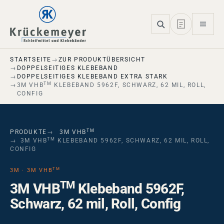
Skip to main navigation
Skip to main content
Skip to page footer
STARTSEITE
ZUR PRODUKTÜBERSICHT
DOPPELSEITIGES KLEBEBAND
DOPPELSEITIGES KLEBEBAND EXTRA STARK
TM
3M VHB
KLEBEBAND 5962F, SCHWARZ, 62 MIL, ROLL,
CONFIG
TM
PRODUKTE
3M VHB
TM
3M VHB
KLEBEBAND 5962F, SCHWARZ, 62 MIL, ROLL,
CONFIG
TM
3M · 3M VHB
TM
3M VHB
Klebeband 5962F,
Schwarz, 62 mil, Roll, Config