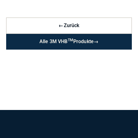
←
Zurück
TM
Alle 3M VHB
Produkte
→