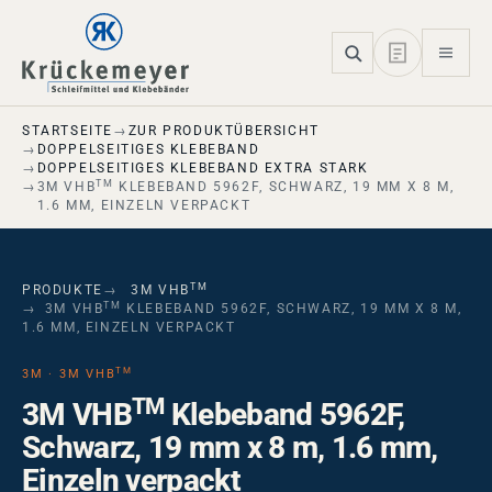
Skip to main navigation
Skip to main content
Skip to page footer
STARTSEITE
ZUR PRODUKTÜBERSICHT
DOPPELSEITIGES KLEBEBAND
DOPPELSEITIGES KLEBEBAND EXTRA STARK
TM
3M VHB
KLEBEBAND 5962F, SCHWARZ, 19 MM X 8 M,
1.6 MM, EINZELN VERPACKT
TM
PRODUKTE
3M VHB
TM
3M VHB
KLEBEBAND 5962F, SCHWARZ, 19 MM X 8 M,
1.6 MM, EINZELN VERPACKT
TM
3M · 3M VHB
TM
3M VHB
Klebeband 5962F,
Schwarz, 19 mm x 8 m, 1.6 mm,
Einzeln verpackt