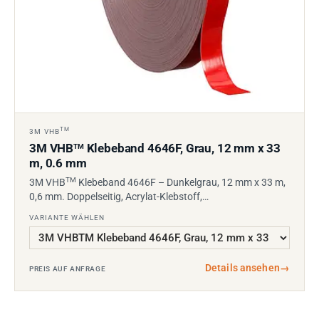
TM
3M VHB
3M VHB
Klebeband 4646F, Grau, 12 mm x 33
TM
m, 0.6 mm
TM
3M VHB
Klebeband 4646F – Dunkelgrau, 12 mm x 33 m,
0,6 mm. Doppelseitig, Acrylat-Klebstoff,…
VARIANTE WÄHLEN
Details ansehen
→
PREIS AUF ANFRAGE