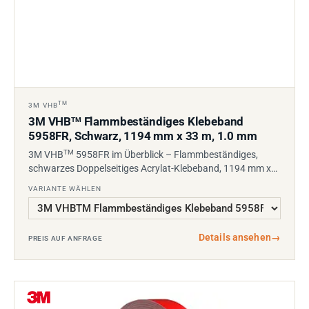
TM
3M VHB
3M VHB
Flammbeständiges Klebeband
TM
5958FR, Schwarz, 1194 mm x 33 m, 1.0 mm
TM
3M VHB
5958FR im Überblick – Flammbeständiges,
schwarzes Doppelseitiges Acrylat-Klebeband, 1194 mm x…
VARIANTE WÄHLEN
Details ansehen
→
PREIS AUF ANFRAGE