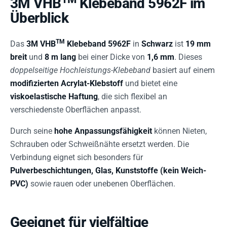
3M VHB
Klebeband 5962F im
Überblick
TM
Das
3M VHB
Klebeband 5962F
in
Schwarz
ist
19 mm
breit
und
8 m lang
bei einer Dicke von
1,6 mm
. Dieses
doppelseitige Hochleistungs-Klebeband
basiert auf einem
modifizierten Acrylat-Klebstoff
und bietet eine
viskoelastische Haftung
, die sich flexibel an
verschiedenste Oberflächen anpasst.
Durch seine
hohe Anpassungsfähigkeit
können Nieten,
Schrauben oder Schweißnähte ersetzt werden. Die
Verbindung eignet sich besonders für
Pulverbeschichtungen, Glas, Kunststoffe (kein Weich-
PVC)
sowie rauen oder unebenen Oberflächen.
Geeignet für vielfältige