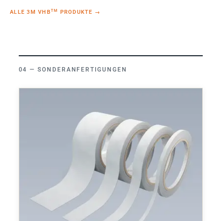
TM
ALLE 3M VHB
PRODUKTE
→
SONDERANFERTIGUNGEN