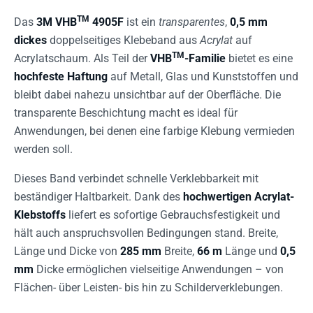
TM
Das
3M VHB
4905F
ist ein
transparentes
,
0,5 mm
dickes
doppelseitiges Klebeband aus
Acrylat
auf
TM
Acrylatschaum. Als Teil der
VHB
-Familie
bietet es eine
hochfeste Haftung
auf Metall, Glas und Kunststoffen und
bleibt dabei nahezu unsichtbar auf der Oberfläche. Die
transparente Beschichtung macht es ideal für
Anwendungen, bei denen eine farbige Klebung vermieden
werden soll.
Dieses Band verbindet schnelle Verklebbarkeit mit
beständiger Haltbarkeit. Dank des
hochwertigen Acrylat-
Klebstoffs
liefert es sofortige Gebrauchsfestigkeit und
hält auch anspruchsvollen Bedingungen stand. Breite,
Länge und Dicke von
285 mm
Breite,
66 m
Länge und
0,5
mm
Dicke ermöglichen vielseitige Anwendungen – von
Flächen- über Leisten- bis hin zu Schilderverklebungen.