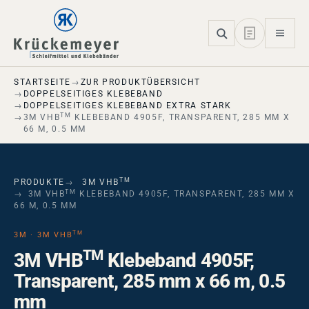
Skip to main navigation
Skip to main content
Skip to page footer
STARTSEITE
ZUR PRODUKTÜBERSICHT
DOPPELSEITIGES KLEBEBAND
DOPPELSEITIGES KLEBEBAND EXTRA STARK
TM
3M VHB
KLEBEBAND 4905F, TRANSPARENT, 285 MM X
66 M, 0.5 MM
TM
PRODUKTE
3M VHB
TM
3M VHB
KLEBEBAND 4905F, TRANSPARENT, 285 MM X
66 M, 0.5 MM
TM
3M · 3M VHB
TM
3M VHB
Klebeband 4905F,
Transparent, 285 mm x 66 m, 0.5
mm