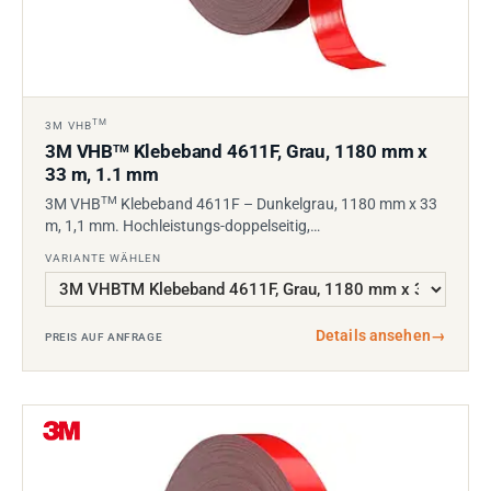
TM
3M VHB
3M VHB
Klebeband 4611F, Grau, 1180 mm x
TM
33 m, 1.1 mm
TM
3M VHB
Klebeband 4611F – Dunkelgrau, 1180 mm x 33
m, 1,1 mm. Hochleistungs-doppelseitig,…
VARIANTE WÄHLEN
Details ansehen
→
PREIS AUF ANFRAGE