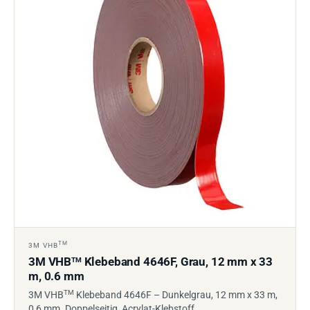
TM
3M VHB
3M VHB
Klebeband 4646F, Grau, 12 mm x 33
TM
m, 0.6 mm
TM
3M VHB
Klebeband 4646F – Dunkelgrau, 12 mm x 33 m,
0,6 mm. Doppelseitig, Acrylat-Klebstoff,…