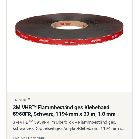
TM
3M VHB
3M VHB
Flammbeständiges Klebeband
TM
5958FR, Schwarz, 1194 mm x 33 m, 1.0 mm
TM
3M VHB
5958FR im Überblick – Flammbeständiges,
schwarzes Doppelseitiges Acrylat-Klebeband, 1194 mm x…
VARIANTE WÄHLEN