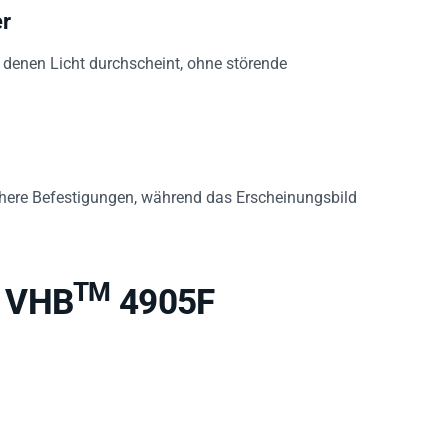
er
ei denen Licht durchscheint, ohne störende
ichere Befestigungen, während das Erscheinungsbild
TM
M VHB
4905F