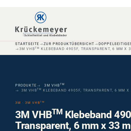
Skip to main navigation
Skip to main content
Skip to page footer
STARTSEITE
ZUR PRODUKTÜBERSICHT
DOPPELSEITIGE
TM
3M VHB
KLEBEBAND 4905F, TRANSPARENT, 6 MM X 3
TM
PRODUKTE
3M VHB
TM
3M VHB
KLEBEBAND 4905F, TRANSPARENT, 6 MM X 
TM
3M · 3M VHB
TM
3M VHB
Klebeband 490
Transparent, 6 mm x 33 m