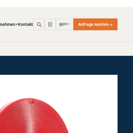
rnehmen
Kontakt
Anfrage senden
→
DE
▼
▼