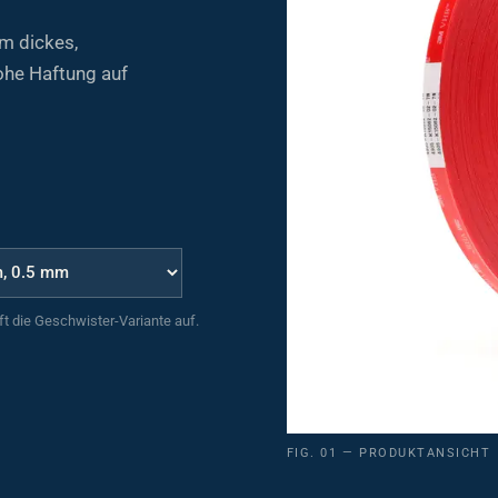
m dickes,
ohe Haftung auf
uft die Geschwister-Variante auf.
FIG. 01 — PRODUKTANSICHT