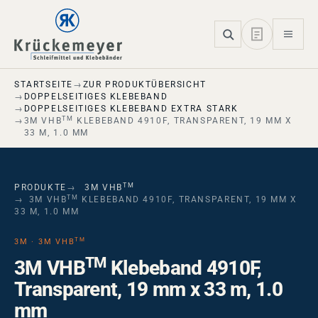
Skip to main navigation
Skip to main content
Skip to page footer
STARTSEITE
ZUR PRODUKTÜBERSICHT
DOPPELSEITIGES KLEBEBAND
DOPPELSEITIGES KLEBEBAND EXTRA STARK
TM
3M VHB
KLEBEBAND 4910F, TRANSPARENT, 19 MM X
33 M, 1.0 MM
TM
PRODUKTE
3M VHB
TM
3M VHB
KLEBEBAND 4910F, TRANSPARENT, 19 MM X
33 M, 1.0 MM
TM
3M · 3M VHB
TM
3M VHB
Klebeband 4910F,
Transparent, 19 mm x 33 m, 1.0
mm