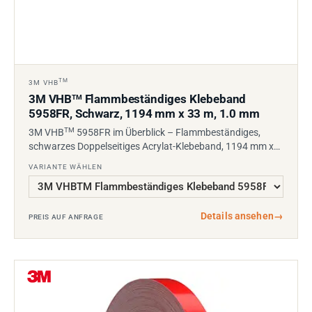
TM
3M VHB
3M VHB
Flammbeständiges Klebeband
TM
5958FR, Schwarz, 1194 mm x 33 m, 1.0 mm
TM
3M VHB
5958FR im Überblick – Flammbeständiges,
schwarzes Doppelseitiges Acrylat-Klebeband, 1194 mm x…
VARIANTE WÄHLEN
Details ansehen
→
PREIS AUF ANFRAGE