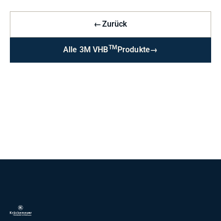
←
Zurück
TM
Alle 3M VHB
Produkte
→