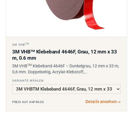
TM
3M VHB
3M VHB
Klebeband 4646F, Grau, 12 mm x 33
TM
m, 0.6 mm
TM
3M VHB
Klebeband 4646F – Dunkelgrau, 12 mm x 33 m,
0,6 mm. Doppelseitig, Acrylat-Klebstoff,…
VARIANTE WÄHLEN
Details ansehen
→
PREIS AUF ANFRAGE