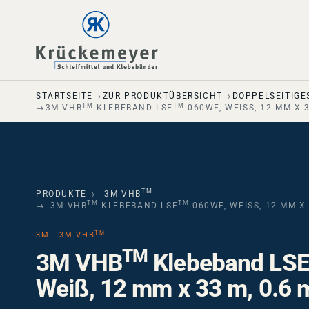
Skip to main navigation
Skip to main content
Skip to page footer
STARTSEITE
ZUR PRODUKTÜBERSICHT
DOPPELSEITIGE
TM
TM
3M VHB
KLEBEBAND LSE
-060WF, WEISS, 12 MM X 3
TM
PRODUKTE
3M VHB
TM
TM
3M VHB
KLEBEBAND LSE
-060WF, WEISS, 12 MM X 
TM
3M · 3M VHB
TM
3M VHB
Klebeband LS
Weiß, 12 mm x 33 m, 0.6