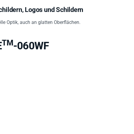
ildern, Logos und Schildern
le Optik, auch an glatten Oberflächen.
TM
E
-060WF