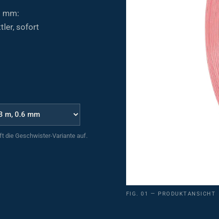
6 mm:
ler, sofort
uft die Geschwister-Variante auf.
FIG. 01 — PRODUKTANSICHT