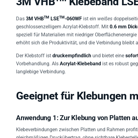
3M VHB
Klebeband LS
TM
TM
Das
3M VHB
LSE
-060WF
ist ein
weißes
doppelseit
geschlossenzelligem Acrylat-Klebstoff. Mit
0.6 mm Dick
speziell für Materialien mit niedriger Oberflächenenergie
erhöht sich die Produktivität, und die Verbindung bleib
Der Klebstoff ist
druckempfindlich
und bietet eine
sofor
Vorbehandlung. Als
Acrylat-Klebeband
ist es robust geg
langlebige Verbindung.
Geeignet für Klebungen m
Anwendung 1: Zur Klebung von Platten 
Klebeverbindungen zwischen Platten und Rahmen profiti
gleichmäßigen Druckübertrag, ohne sichtbare Klebestell