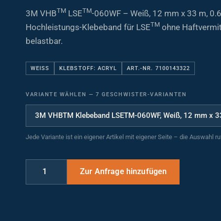
TM
TM
3M VHB
LSE
-060WF – Weiß, 12 mm x 33 m, 0.
TM
Hochleistungs-Klebeband für LSE
ohne Haftvermitt
belastbar.
WEISS
KLEBSTOFF: ACRYL
ART.-NR. 7100143322
VARIANTE WÄHLEN
—
7 GESCHWISTER-VARIANTEN
Jede Variante ist ein eigener Artikel mit eigener Seite – die Auswahl r