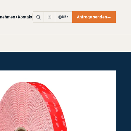
rnehmen
Kontakt
Anfrage senden
→
DE
▼
▼