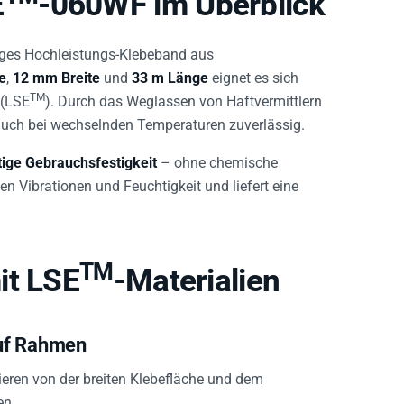
E
-060WF im Überblick
iges Hochleistungs-Klebeband aus
e
,
12 mm Breite
und
33 m Länge
eignet es sich
TM
 (LSE
). Durch das Weglassen von Haftvermittlern
t auch bei wechselnden Temperaturen zuverlässig.
tige Gebrauchsfestigkeit
– ohne chemische
en Vibrationen und Feuchtigkeit und liefert eine
TM
it LSE
-Materialien
auf Rahmen
eren von der breiten Klebefläche und dem
en.