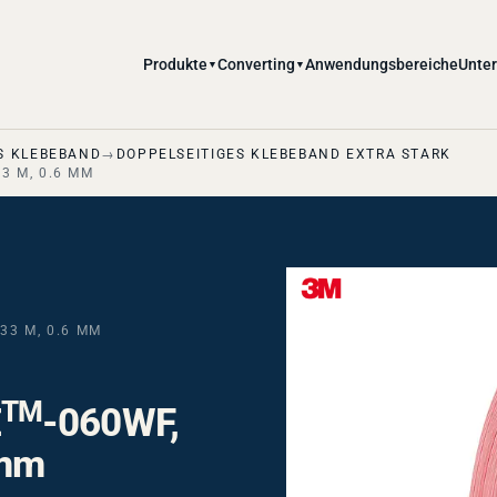
Produkte
Converting
Anwendungsbereiche
Unte
▼
▼
S KLEBEBAND
DOPPELSEITIGES KLEBEBAND EXTRA STARK
3 M, 0.6 MM
33 M, 0.6 MM
TM
E
-060WF,
 mm