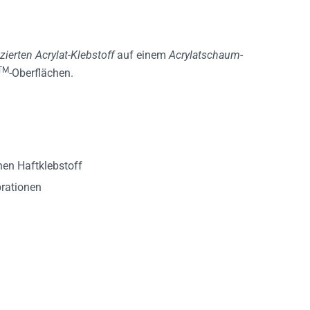
zierten Acrylat-Klebstoff
auf einem
Acrylatschaum
-
TM
-Oberflächen.
hen Haftklebstoff
rationen